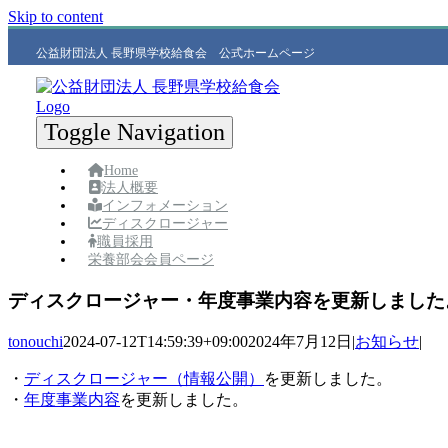
Skip to content
公益財団法人 長野県学校給食会 公式ホームページ
Toggle Navigation
Home
法人概要
インフォメーション
ディスクロージャー
職員採用
栄養部会会員ページ
ディスクロージャー・年度事業内容を更新しました
tonouchi
2024-07-12T14:59:39+09:00
2024年7月12日
|
お知らせ
|
・
ディスクロージャー（情報公開）
を更新しました。
・
年度事業内容
を更新しました。