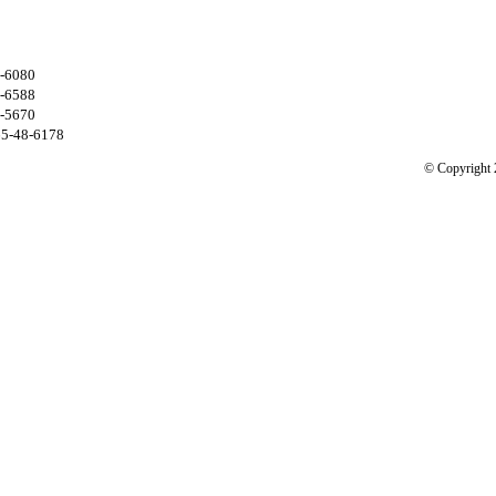
6080
6588
5670
48-6178
© Copyrigh